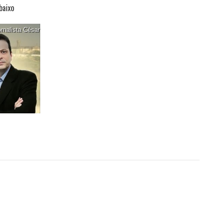
baixo
rnalista César