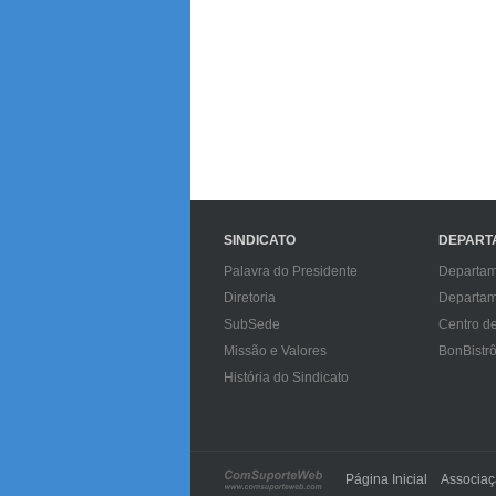
SINDICATO
DEPART
Palavra do Presidente
Departam
Diretoria
Departam
SubSede
Centro d
Missão e Valores
BonBistr
História do Sindicato
Página Inicial
Associa