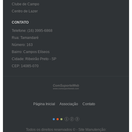
Clube de Campo
Centro de Lazer
CONTATO
Telefone: (16) 3995-6868
Rua: Tamandaré
Número: 163
Bairro: Campos Elíseos
Cidade: Ribeirão Preto - SP
CEP: 14085-070
Página Inicial
Associação
Contato
1
2
3
Todos os direitos reservados © - Site Manutenção: