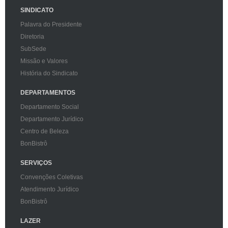
SINDICATO
Palavra do Presidente
Diretoria
SubSede
Missão e Valores
História do Sindicato
DEPARTAMENTOS
Departamento Social
Departamento Jurídico
Centro de Beleza
BonBistrô
SERVIÇOS
Convenções Coletivas
Atendimento Jurídico
BonBistrô
LAZER