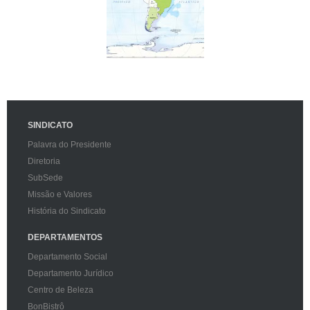
SINDICATO
Palavra do Presidente
Diretoria
SubSede
Missão e Valores
História do Sindicato
DEPARTAMENTOS
Departamento Social
Departamento Jurídico
Centro de Beleza
BonBistrô