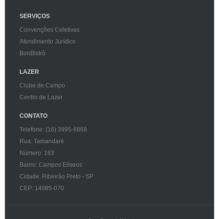
SERVIÇOS
Convenções Coletivas
Atendimento Jurídico
BonBistrô
LAZER
Clube de Campo
Centro de Lazer
CONTATO
Telefone: (16) 3995-6868
Rua: Tamandaré
Número: 163
Bairro: Campos Elíseos
Cidade: Ribeirão Preto - SP
CEP: 14085-070