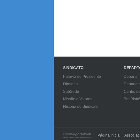
SINDICATO
DEPART
Palavra do Presidente
Departam
Diretoria
Departam
SubSede
Centro d
Missão e Valores
BonBistr
História do Sindicato
Página Inicial
Associa