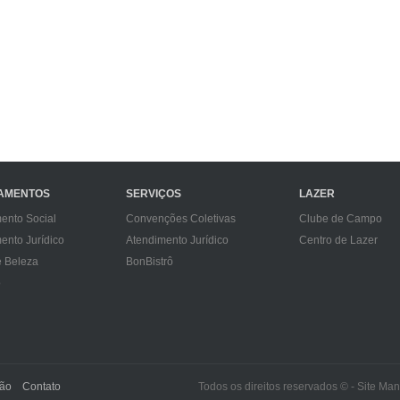
AMENTOS
SERVIÇOS
LAZER
ento Social
Convenções Coletivas
Clube de Campo
ento Jurídico
Atendimento Jurídico
Centro de Lazer
e Beleza
BonBistrô
ô
ção
Contato
Todos os direitos reservados © - Site Ma