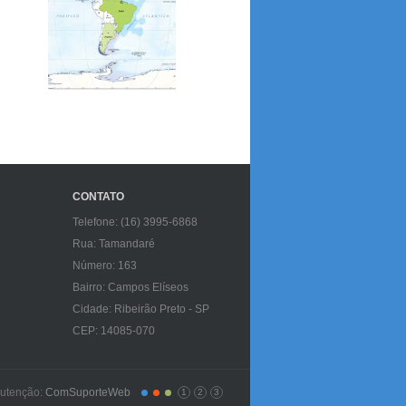
CONTATO
Telefone: (16) 3995-6868
Rua: Tamandaré
Número: 163
Bairro: Campos Elíseos
Cidade: Ribeirão Preto - SP
CEP: 14085-070
nutenção:
ComSuporteWeb
1
2
3