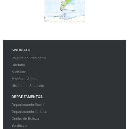
SINDICATO
Palavra do Presidente
Diretoria
SubSede
Missão e Valores
História do Sindicato
DEPARTAMENTOS
Departamento Social
Departamento Jurídico
Centro de Beleza
BonBistrô