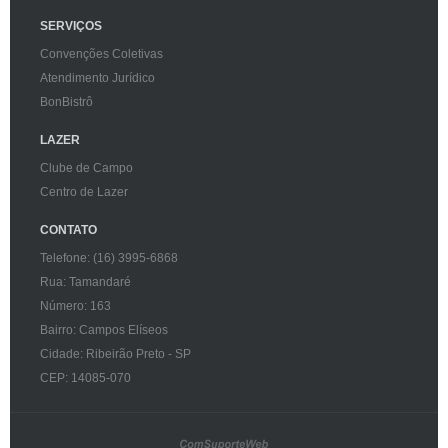
SERVIÇOS
Convenções Coletivas
Atendimento Jurídico
BonBistrô
LAZER
Clube de Campo
Centro de Lazer
CONTATO
Telefone: (16) 3995-6868
Rua: Tamandaré
Número: 163
Bairro: Campos Elíseos
Cidade: Ribeirão Preto - SP
CEP: 14085-070