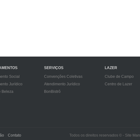
AMENTOS
SERVIÇOS
LAZER
ento Social
Convenções Coletivas
Clube de Campo
ento Jurídico
Atendimento Jurídico
Centro de Lazer
e Beleza
BonBistrô
ô
ção
Contato
Todos os direitos reservados © - Site Ma