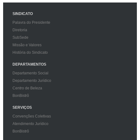
SINDICATO
Palavra do Presidente
Diretoria
SubSede
Missão e Valores
História do Sindicato
DEPARTAMENTOS
Departamento Social
Departamento Jurídico
Centro de Beleza
BonBistrô
SERVIÇOS
Convenções Coletivas
Atendimento Jurídico
BonBistrô