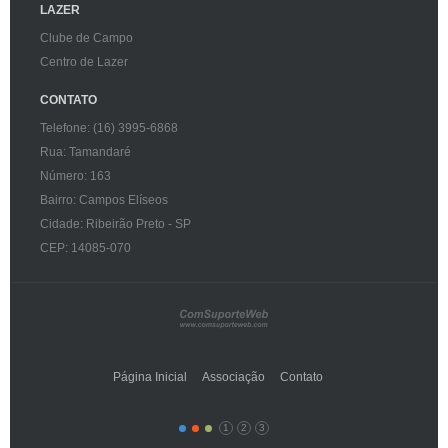
LAZER
Clube de Campo
Centro de Lazer
CONTATO
Telefone: (16) 3995-6868
Rua: Tamandaré
Número: 163
Bairro: Campos Elíseos
Cidade: Ribeirão Preto - SP
CEP: 14085-070
Página Inicial
Associação
Contato
1
2
3