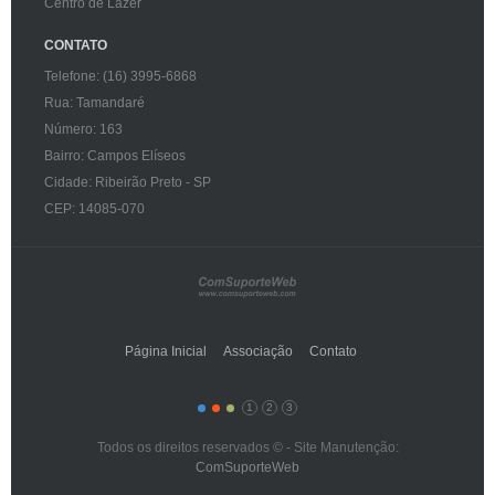
Centro de Lazer
CONTATO
Telefone: (16) 3995-6868
Rua: Tamandaré
Número: 163
Bairro: Campos Elíseos
Cidade: Ribeirão Preto - SP
CEP: 14085-070
Página Inicial
Associação
Contato
1
2
3
Todos os direitos reservados © - Site Manutenção:
ComSuporteWeb