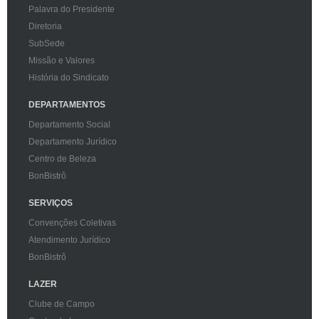
Palavra do Presidente
Diretoria
SubSede
Missão e Valores
História do Sindicato
DEPARTAMENTOS
Departamento Social
Departamento Jurídico
Centro de Beleza
BonBistrô
SERVIÇOS
Convenções Coletivas
Atendimento Jurídico
BonBistrô
LAZER
Clube de Campo