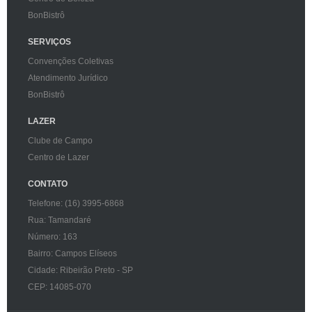
BonBistrô
SERVIÇOS
Convenções Coletivas
Atendimento Jurídico
BonBistrô
LAZER
Clube de Campo
Centro de Lazer
CONTATO
Telefone: (16) 3995-6868
Rua: Tamandaré
Número: 163
Bairro: Campos Elíseos
Cidade: Ribeirão Preto - SP
CEP: 14085-070