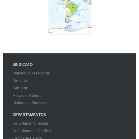
SINDICATO
Palavra do Presidente
Diretoria
SubSede
Missão e Valores
História do Sindicato
DEPARTAMENTOS
Departamento Social
Departamento Jurídico
Centro de Beleza