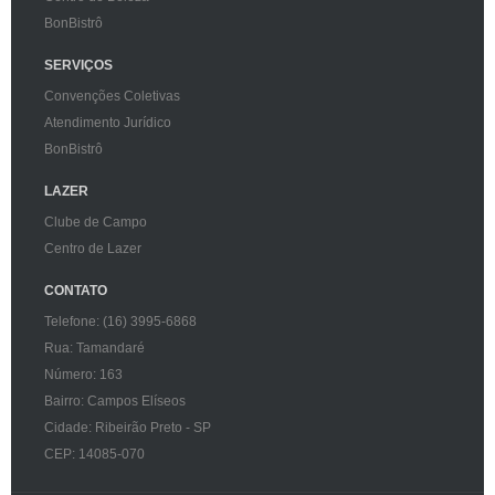
BonBistrô
SERVIÇOS
Convenções Coletivas
Atendimento Jurídico
BonBistrô
LAZER
Clube de Campo
Centro de Lazer
CONTATO
Telefone: (16) 3995-6868
Rua: Tamandaré
Número: 163
Bairro: Campos Elíseos
Cidade: Ribeirão Preto - SP
CEP: 14085-070