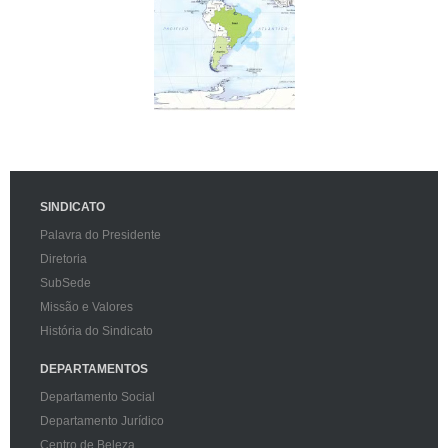
SINDICATO
Palavra do Presidente
Diretoria
SubSede
Missão e Valores
História do Sindicato
DEPARTAMENTOS
Departamento Social
Departamento Jurídico
Centro de Beleza