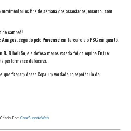
 e movimentou os fins de semana dos associados, encerrou com
lo de campeã!
e Amigos
, seguido pelo
Paivense
em terceiro e o
PSG
em quarto.
n B. Ribeirão
, e a defesa menos vazada foi da equipe
Entre
na performance defensiva.
es que fizeram dessa Copa um verdadeiro espetáculo de
Criado Por:
ComSuporteWeb