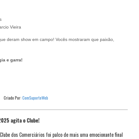
s
cio Vieira
 que deram show em campo! Vocês mostraram que paixão,
ia e garra!
Criado Por:
ComSuporteWeb
025 agita o Clube!
Clube dos Comerciários foi palco de mais uma emocionante final